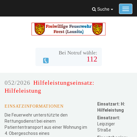
Suche
Toggl
navig
Bei Notruf wähle:
112
052/2026
Hilfeleistungseinsatz:
Hilfeleistung
Einsatzart: H:
EINSATZINFORMATIONEN
Hilfeleistung
Die Feuerwehr unterstützte den
Einsatzort:
Rettungsdienst bei einem
Leipziger
Patiententransport aus einer Wohnung im
Straße
4. Obergeschoss eines