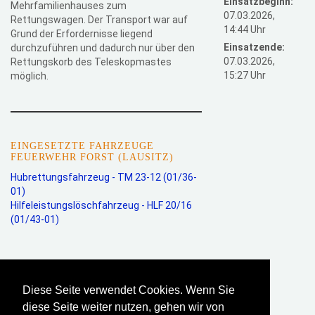
Einsatzbeginn:
Mehrfamilienhauses zum
07.03.2026,
Rettungswagen. Der Transport war auf
14:44 Uhr
Grund der Erfordernisse liegend
Einsatzende:
durchzuführen und dadurch nur über den
07.03.2026,
Rettungskorb des Teleskopmastes
15:27 Uhr
möglich.
EINGESETZTE FAHRZEUGE
FEUERWEHR FORST (LAUSITZ)
Hubrettungsfahrzeug - TM 23-12
(01/36-
01)
Hilfeleistungslöschfahrzeug - HLF 20/16
(01/43-01)
EINGESETZTE EINHEITEN
FFw Forst (Lausitz) - Stadt
Diese Seite verwendet Cookies. Wenn Sie
diese Seite weiter nutzen, gehen wir von