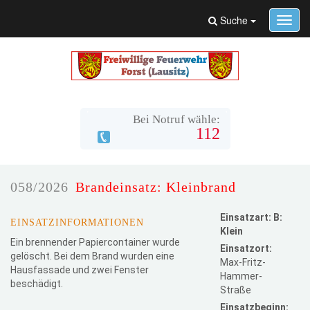
Suche
Toggl
navig
Bei Notruf wähle:
112
058/2026
Brandeinsatz: Kleinbrand
Einsatzart: B:
EINSATZINFORMATIONEN
Klein
Ein brennender Papiercontainer wurde
Einsatzort:
gelöscht. Bei dem Brand wurden eine
Max-Fritz-
Hausfassade und zwei Fenster
Hammer-
beschädigt.
Straße
Einsatzbeginn: