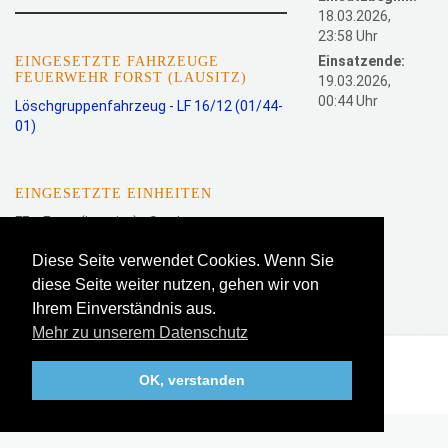
18.03.2026,
23:58 Uhr
Einsatzende:
EINGESETZTE FAHRZEUGE
FEUERWEHR FORST (LAUSITZ)
19.03.2026,
00:44 Uhr
Löschgruppenfahrzeug - LF 16/12
(01/44-
01)
EINGESETZTE EINHEITEN
FFw Forst (Lausitz) - Stadt
Diese Seite verwendet Cookies. Wenn Sie
diese Seite weiter nutzen, gehen wir von
zurück zur Liste
Ihrem Einverständnis aus.
Mehr zu unserem Datenschutz
Datenschutz
Impressum
Interner Bereich
OK, verstanden