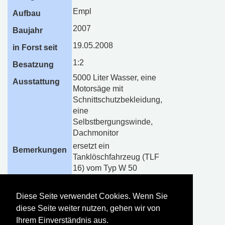
Empl
Aufbau
2007
Baujahr
19.05.2008
in Forst seit
1:2
Besatzung
5000 Liter Wasser, eine
Ausstattung
Motorsäge mit
Schnittschutzbekleidung,
eine
Selbstbergungswinde,
Dachmonitor
ersetzt ein
Bemerkungen
Tanklöschfahrzeug (TLF
16) vom Typ W 50
Baujahr 1988
Mitte
Diese Seite verwendet Cookies. Wenn Sie
Gerätehaus
diese Seite weiter nutzen, gehen wir von
Ihrem Einverständnis aus.